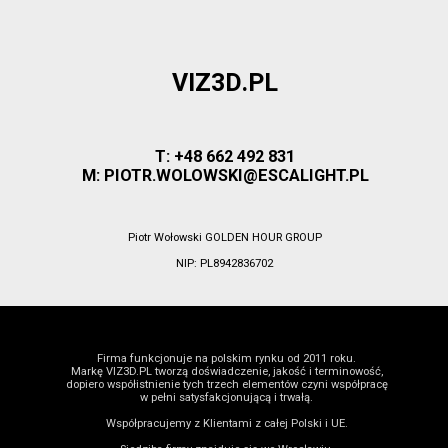
VIZ3D.PL
T: +48 662 492 831
M: PIOTR.WOLOWSKI@ESCALIGHT.PL
Piotr Wołowski GOLDEN HOUR GROUP
NIP: PL8942836702
Firma funkcjonuje na polskim rynku od 2011 roku.
Markę VIZ3D.PL tworzą doświadczenie, jakość i terminowość,
dopiero współistnienie tych trzech elementów czyni współpracę
w pełni satysfakcjonującą i trwałą.
Współpracujemy z Klientami z całej Polski i UE.