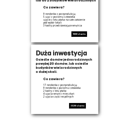
lub do 2 budynków wielorodzinnych
Co zawiera?
9 renderów z postprodukcją:
5 ujęć z poziomu człowieka
ujęcie z lotu ptaka na całe założenie
pod wybór lokali
3 kadry przedstawiające wnętrza
9800 zł netto
Duża inwestycja
Osiedle domów jednorodzinnych
powyżej 20 domów, lub osiedle
budynków wielorodzinnych
o dużej skali.
Co zawiera?
17 renderów z postprodukcją:
9 renderów z poziomu człowieka
2 kadry z lotu ptaka
4 ujęcia wnętrz mieszkań
2 ujęcia części wspólnych
19200 zł netto
Podane kwoty są orientacyjne, każda wycena jest indywidualna i zależy od wielu czynników,
takich jak stopień skomplikowania architektury, projektu zieleni i zagospodarowania terenu,
itd.