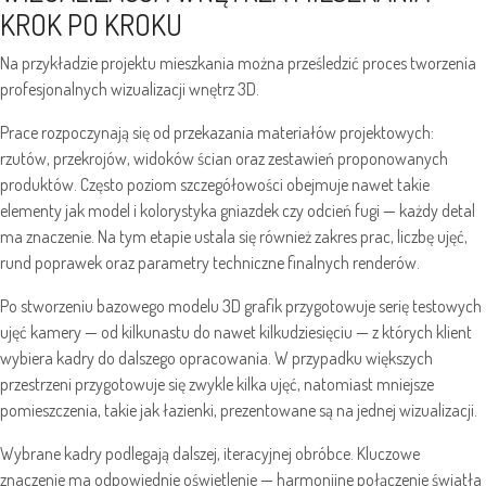
KROK PO KROKU
Na przykładzie projektu mieszkania można prześledzić proces tworzenia
profesjonalnych wizualizacji wnętrz 3D.
Prace rozpoczynają się od przekazania materiałów projektowych:
rzutów, przekrojów, widoków ścian oraz zestawień proponowanych
produktów. Często poziom szczegółowości obejmuje nawet takie
elementy jak model i kolorystyka gniazdek czy odcień fugi — każdy detal
ma znaczenie. Na tym etapie ustala się również zakres prac, liczbę ujęć,
rund poprawek oraz parametry techniczne finalnych renderów.
Po stworzeniu bazowego modelu 3D grafik przygotowuje serię testowych
ujęć kamery — od kilkunastu do nawet kilkudziesięciu — z których klient
wybiera kadry do dalszego opracowania. W przypadku większych
przestrzeni przygotowuje się zwykle kilka ujęć, natomiast mniejsze
pomieszczenia, takie jak łazienki, prezentowane są na jednej wizualizacji.
Wybrane kadry podlegają dalszej, iteracyjnej obróbce. Kluczowe
znaczenie ma odpowiednie oświetlenie — harmonijne połączenie światła