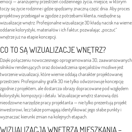
emocji — aranżujemy przestrzeń codziennego życia, miejsce, w którym
toczy się życie rodzinne i gdzie spędzamy znaczną część dnia. Aby proces
projektowy przebiegał w zgodzie z potrzebami klienta, niezbędne są
wizualizacje wnętrz. Profesjonalne wizualizacje 3D kładą nacisk na wierne
oddanie kolorystyki, materiałów i ich faktur, pozwalając „poczuć”
wnętrze już na etapie koncepcji.
CO TO SĄ WIZUALIZACJE WNĘTRZ?
Dzięki połączeniu nowoczesnego oprogramowania 3D, zaawansowanych
silników renderujących oraz doświadczenia specjalistów możliwe jest
tworzenie wizualizacji, które wiernie oddają charakter projektowanej
przestrzeni. Profesjonalny grafik 3D nie tylko odwzorowuje koncepcję
zgodnie z projektem, ale dostarcza obrazy dopracowane pod względem
kolorystyki, kompozycji i detalu. Wizualizacje wnętrz stanowią dziś
nieodzowne narzędzie pracy projektanta — nie tylko prezentują projekt
inwestorowi, lecz także pomagają identyfikować jego słabe punkty i
wyznaczać kierunki zmian na kolejnych etapach.
WIZUALIZACJA WNĘTRZA MIESZKANIA –