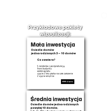
Przykładowe pakiety
wizualizacji:
Mała inwestycja
Osiedle domów
jednorodzinnych 3 – 10 domów
Co zawiera?
5 renderów z postprodukcją:
front budynku
widok ogrodu
ujęcie z lotu ptaka na całe założenie
2 ujęcia wnętrza
6900 zł netto
Średnia inwestycja
Osiedle domów jednorodzinnych
powyżej 10 domów,