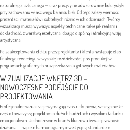
naturalnego i sztucznego — oraz precyzyjne odwzorowanie kolorystyki
przy zachowaniu właściwego balansu bieli. Od tego zależy wierność
prezentacji materiałów i subtelnych różnic w ich odcieniach. Twórcy
wizualizacji muszą wyważyć aspekty techniczne, takie jak realizm i
dokładność, z warstwą estetyczną, dbając o spójną i atrakcyjną wizję
artystyczną.
Po zaakceptowaniu efektu przez projektanta i klienta następuje etap
finalnego renderingu w wysokiej rozdzielczości, postprodukcji w
programach graficznych oraz przekazania gotowych materiałów.
WIZUALIZACJE WNĘTRZ 3D –
NOWOCZESNE PODEJŚCIE DO
PROJEKTOWANIA
Profesjonalne wizualizacje wymagają czasu i skupienia, szczególnie że
często towarzyszą projektom o dużych budżetach i wysokim ładunku
emocjonalnym. Jednocześnie w branży kluczowa bywa sprawność
działania — napięte harmonogramy inwestycji są standardem.