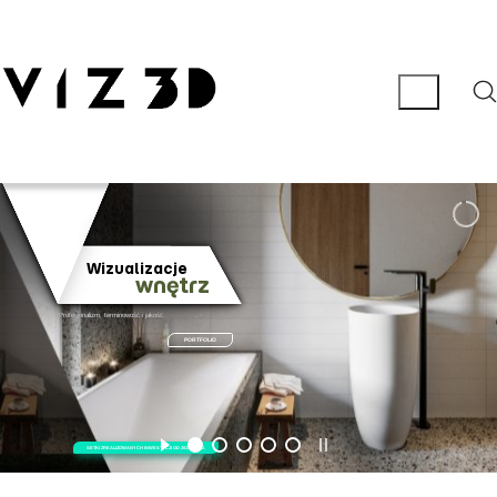
Wizualizacje
wnętrz
Profesjonalizm, terminowość i jakość.
PORTFOLIO
SETKI ZREALIZOWANYCH INWESTYCJI OD 2011 ROKU.